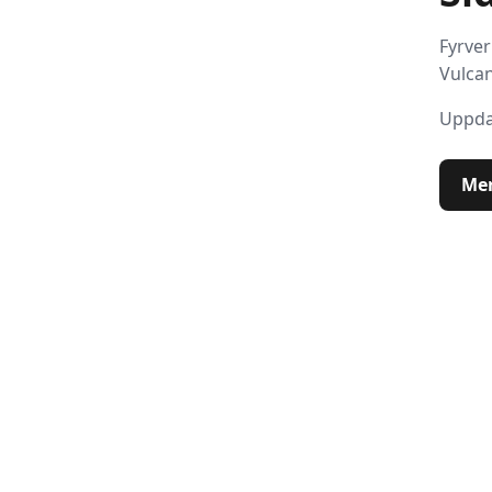
Fyrver
Vulca
Uppda
Mer